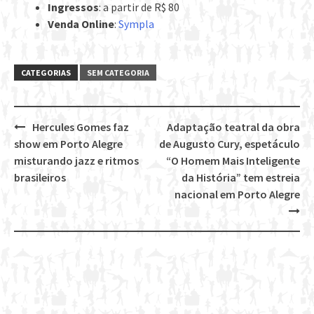
Ingressos
: a partir de R$ 80
Venda Online
:
Sympla
CATEGORIAS
SEM CATEGORIA
Hercules Gomes faz
Adaptação teatral da obra
Post
show em Porto Alegre
de Augusto Cury, espetáculo
navigation
misturando jazz e ritmos
“O Homem Mais Inteligente
brasileiros
da História” tem estreia
nacional em Porto Alegre