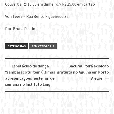
Couvert a R$ 10,00 em dinheiro// R$ 15,00 em cartão
Von Teese – Rua Bento Figueiredo 32
Por: Bruna Paulin
CATEGORIAS
SEM CATEGORIA
Espetáculo de dança
‘Bacurau’ terá exibição
Post
‘Sambaracotu’ tem últimas
gratuita no Agulha em Porto
navigation
apresentações neste fim de
Alegre
semana no Instituto Ling