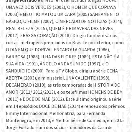
Jorge Furtado
é diretor e roteirista dos longas HOUVE
UMA VEZ DOIS VERÕES (2002), O HOMEM QUE COPIAVA
(2003) e MEU TIO MATOU UM CARA (2005) SANEAMENTO
BÁSICO, O FILME (2007), O MERCADO DE NOTÍCIAS (2014),
REAL BELEZA (2015), QUEM É PRIMAVERA DAS NEVES
(2017) e RASGA CORAÇÃO (2018). Dirigiu também vários
curtas-metragens premiados no Brasil e no exterior, como
O DIA EM QUE DORIVAL ENCAROU A GUARDA (1986),
BARBOSA (1988), ILHA DAS FLORES (1989), ESTA NÃO É A
SUA VIDA (1991), ÂNGELO ANDA SUMIDO (1997), e O
SANDUÍCHE (2000). Para a TV Globo, dirigiu a série CENA
ABERTA (2003), a minissérie LUNA CALIENTE (1998),
DECAMERÃO (2010), as três temporadas de HISTÓRIA DO
AMOR (2011/ 2012/2013), e os telefilmes HOMENS DE BEM
(2011) e DOCE DE MÃE (2012). Este último originou a série
em 14 episódios DOCE DE MÃE (2014) e rendeu dois prêmios
Emmy Internacional: Melhor atriz, para Fernanda
Montenegro, em 2013, e Melhor Série de Comédia, em 2015.
Jorge Furtado é um dos sócios-fundadores da Casa de