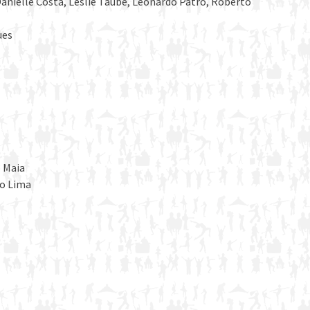
 Danielle Costa, Leslie Taube, Leonardo Patro, Roberto
ues
o Maia
go Lima