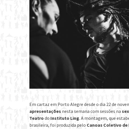
Em cartaz em Porto Alegre desde o dia 22 de nove
apresentações
nesta semana com sessões na
sex
Teatro
do
Instituto Ling
. A montagem, que estabe
brasileira, foi produzida pelo
Canoas Coletivo de