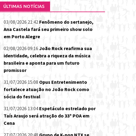
ÚLTIMAS NOTÍCIAS
03/08/2026 21:42
Fenômeno do sertanejo,
Ana Castela fará seu primeiro show solo
em Porto Alegre
02/08/2026 09:16
João Rock reafirma sua
identidade, celebra a riqueza da música
brasileira e aponta para um futuro
promissor
31/07/2026 15:08
Opus Entretenimento
fortalece atuação no João Rock como
sócia do festival
31/07/2026 13:04
Espetáculo estrelado por
Taís Araujo será atração do 33º POA em
Cena
27/07/2026 20:48
Grupo de K-pop NTX se