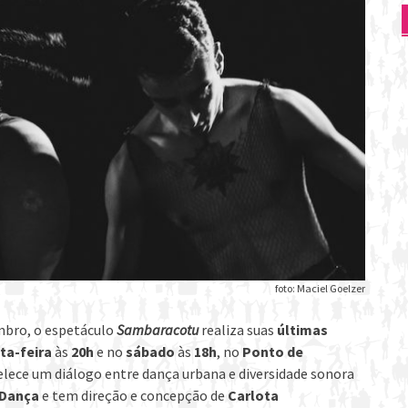
foto: Maciel Goelzer
mbro, o espetáculo
Sambaracotu
realiza suas
últimas
ta-feira
às
20h
e no
sábado
às
18h
, no
Ponto de
lece um diálogo entre dança urbana e diversidade sonora
 Dança
e tem direção e concepção de
Carlota