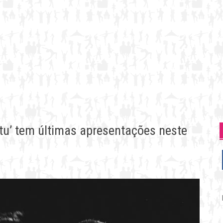
u’ tem últimas apresentações neste
P
p