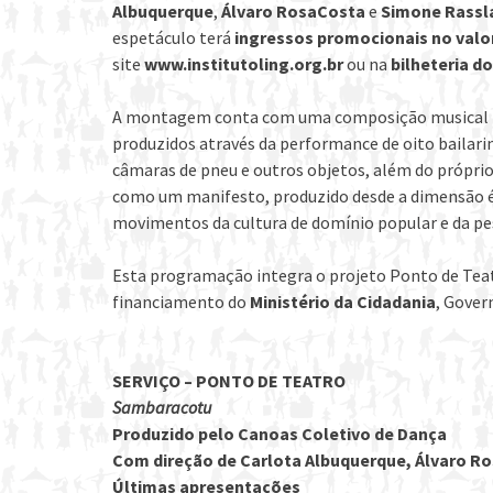
Albuquerque
,
Álvaro RosaCosta
e
Simone Rassl
espetáculo terá
ingressos promocionais no valor
site
www.institutoling.org.br
ou na
bilheteria do
A montagem conta com uma composição musical iné
produzidos através da performance de oito bailari
câmaras de pneu e outros objetos, além do próprio 
como um manifesto, produzido desde a dimensão ét
movimentos da cultura de domínio popular e da pes
Esta programação integra o projeto Ponto de Teat
financiamento do
Ministério da Cidadania
, Gover
SERVIÇO – PONTO DE TEATRO
Sambaracotu
Produzido pelo Canoas Coletivo de Dança
Com direção de Carlota Albuquerque, Álvaro R
Últimas apresentações