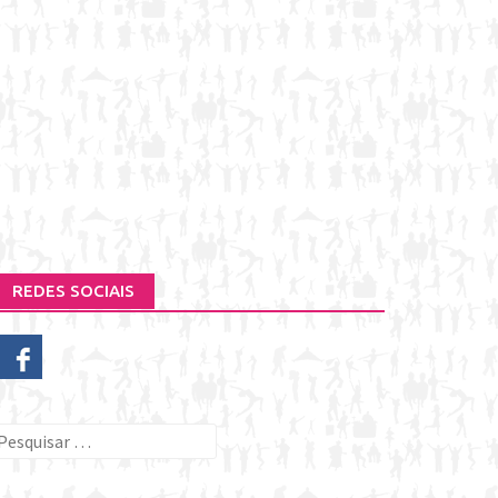
REDES SOCIAIS
esquisar
or: