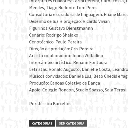
Intérpretes criadores: Carini Pereira, Carol Fossá,
Mendes, Tiago Ruffoni e Tom Peres
Consultoria e curadoria de linguagem: Eliane Marq
Desenho de luz e projeção: Ricardo Vivian
Figurinos: Gustavo Dienstmannn
Cenário: Rodrigo Shalako
Cenotécnico: Paulo Pereira
Direção de produção: Cris Pereira
Artista colaboradora: Joana Willadino
Intercâmbio artístico: Renann Fontoura
Letristas: Ronald Augusto, Danielle Costa, Leandr
Músicos convidados: Daniela Luz, Beto Chedid e Ya
Produção: Canoas Coletivo de Dança
Apoio: Colégio Rondon, Studio Spasso, Sala Terpsí
Por: Jéssica Barcellos
CATEGORIAS
SEM CATEGORIA