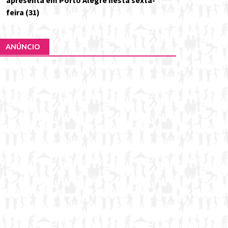
apresenta em Porto Alegre nesta sexta-
feira (31)
ANÚNCIO