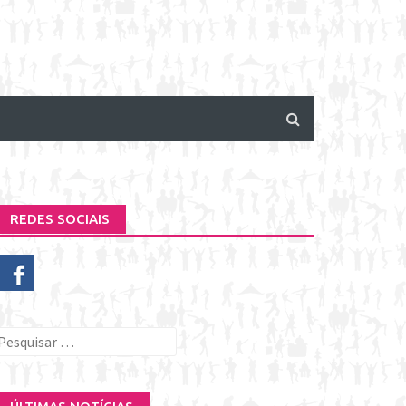
REDES SOCIAIS
esquisar
or: