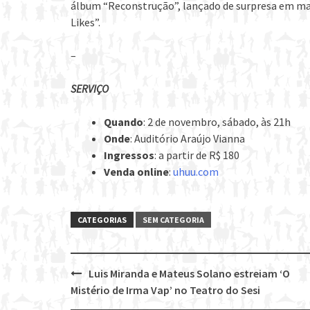
álbum “Reconstrução”, lançado de surpresa em mai
Likes”.
–
SERVIÇO
Quando
: 2 de novembro, sábado, às 21h
Onde
: Auditório Araújo Vianna
Ingressos
: a partir de R$ 180
Venda online
:
uhuu.com
CATEGORIAS
SEM CATEGORIA
Luis Miranda e Mateus Solano estreiam ‘O
Post
Mistério de Irma Vap’ no Teatro do Sesi
navigation