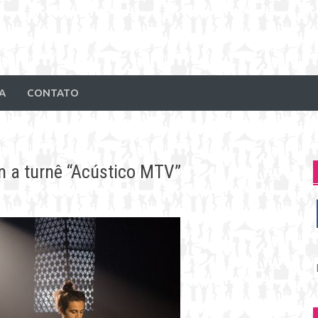
A
CONTATO
m a turnê “Acústico MTV”
P
p