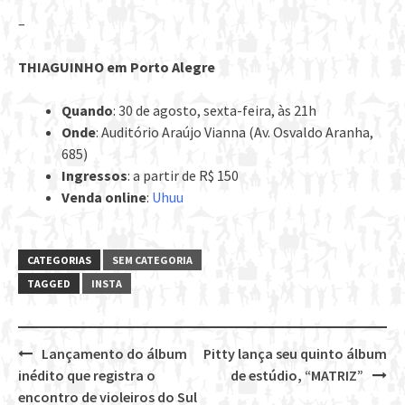
–
THIAGUINHO em Porto Alegre
Quando
: 30 de agosto, sexta-feira, às 21h
Onde
: Auditório Araújo Vianna (Av. Osvaldo Aranha,
685)
Ingressos
: a partir de R$ 150
Venda online
:
Uhuu
CATEGORIAS
SEM CATEGORIA
TAGGED
INSTA
Lançamento do álbum
Pitty lança seu quinto álbum
Post
inédito que registra o
de estúdio, “MATRIZ”
navigation
encontro de violeiros do Sul