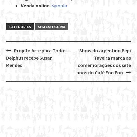
Venda online
:
Sympla
CATEGORIAS
SEM CATEGORIA
Projeto Arte para Todos
Show do argentino Pepi
Post
Delphus recebe Susan
Taveira marca as
navigation
Mendes
comemorações dos sete
anos do Café Fon Fon