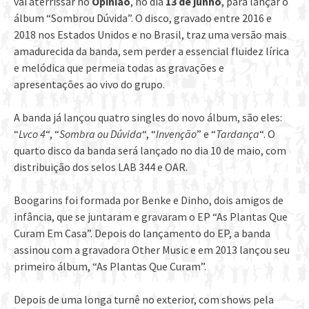
vai aterrissar no
Opinião
, no dia
13 de junho
, para lançar o
álbum “Sombrou Dúvida”. O disco, gravado entre 2016 e
2018 nos Estados Unidos e no Brasil, traz uma versão mais
amadurecida da banda, sem perder a essencial fluidez lírica
e melódica que permeia todas as gravações e
apresentações ao vivo do grupo.
A banda já lançou quatro singles do novo álbum, são eles:
“
Lvco 4
“, “
Sombra ou Dúvida
“, “
Invenção
” e “
Tardança
“. O
quarto disco da banda será lançado no dia 10 de maio, com
distribuição dos selos LAB 344 e OAR.
Boogarins foi formada por Benke e Dinho, dois amigos de
infância, que se juntaram e gravaram o EP “As Plantas Que
Curam Em Casa”. Depois do lançamento do EP, a banda
assinou com a gravadora Other Music e em 2013 lançou seu
primeiro álbum, “As Plantas Que Curam”.
Depois de uma longa turnê no exterior, com shows pela