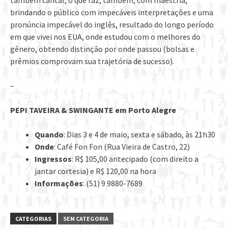
também cantar, o que faz, também, com maestria,
brindando o público com impecáveis interpretações e uma
pronúncia impecável do inglês, resultado do longo período
em que vivei nos EUA, onde estudou com o melhores do
gênero, obtendo distinção por onde passou (bolsas e
prêmios comprovam sua trajetória de sucesso).
–
PEPI TAVEIRA & SWINGANTE em Porto Alegre
Quando
: Dias 3 e 4 de maio, sexta e sábado, às 21h30
Onde
: Café Fon Fon (Rua Vieira de Castro, 22)
Ingressos
: R$ 105,00 antecipado (com direito a
jantar cortesia) e R$ 120,00 na hora
Informações
: (51) 9 9880-7689
CATEGORIAS
SEM CATEGORIA