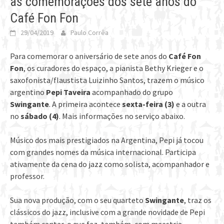
as comemorações dos sete anos do
Café Fon Fon
29/04/2019
Paulo Corrêa
Para comemorar o aniversário de sete anos do
Café Fon
Fon
, os curadores do espaço, a pianista Bethy Krieger e o
saxofonista/flaustista Luizinho Santos, trazem o músico
argentino
Pepi Taveira
acompanhado do grupo
Swingante
. A primeira acontece
sexta-feira (3)
e a outra
no
sábado (4)
. Mais informações no serviço abaixo.
Músico dos mais prestigiados na Argentina, Pepi já tocou
com grandes nomes da música internacional. Participa
ativamente da cena do jazz como solista, acompanhador e
professor.
Sua nova produção, com o seu quarteto
Swingante
, traz os
clássicos do jazz, inclusive com a grande novidade de Pepi