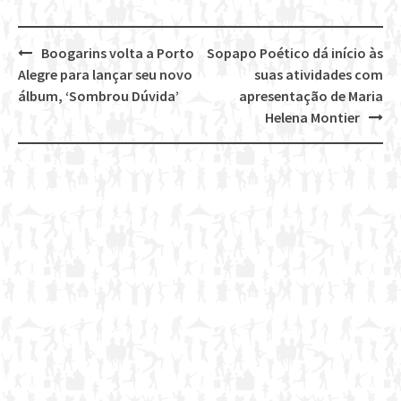
Boogarins volta a Porto
Sopapo Poético dá início às
Post
Alegre para lançar seu novo
suas atividades com
navigation
álbum, ‘Sombrou Dúvida’
apresentação de Maria
Helena Montier