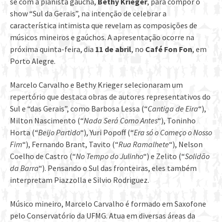
se com a pianista gaúcha,
Bethy Krieger
, para compor o
show “Sul da Gerais”, na intenção de celebrar a
característica intimista que revelam as composições de
músicos mineiros e gaúchos. A apresentação ocorre na
próxima quinta-feira, dia
11 de abril
, no
Café Fon Fon
, em
Porto Alegre.
Marcelo Carvalho e Bethy Krieger selecionaram um
repertório que destaca obras de autores representativos do
Sul e “das Gerais”, como Barbosa Lessa (“
Cantiga de Eira
“),
Milton Nascimento (“
Nada Será Como Antes
“), Toninho
Horta (“
Beijo Partido
“), Yuri Popoff (“
Era só o Começo o Nosso
Fim
“), Fernando Brant, Tavito (“
Rua Ramalhete
“), Nelson
Coelho de Castro (“
No Tempo do Julinho
“) e Zelito (“
Solidão
da Barra
“). Pensando o Sul das fronteiras, eles também
interpretam Piazzolla e Silvio Rodriguez.
Músico mineiro, Marcelo Carvalho é formado em Saxofone
pelo Conservatório da UFMG. Atua em diversas áreas da