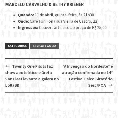
MARCELO CARVALHO & BETHY KRIEGER
Quando:
11 de abril, quinta-feira, às 21h30
Onde:
Café Fon Fon (Rua Vieira de Castro, 22)
Ingressos:
Couvert artístico ao preço de R$ 25,00
CATEGORIAS
SEM CATEGORIA
Twenty One Pilots faz
“A Invenção do Nordeste” é
Post
show apoteótico e Greta
atração confirmada no 14º
navigation
Van Fleet levanta a galera no
Festival Palco Giratório
LollaBR
Sesc/POA