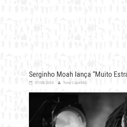
Serginho Moah lança “Muito Estra
07/04/2019
Tony Capellão