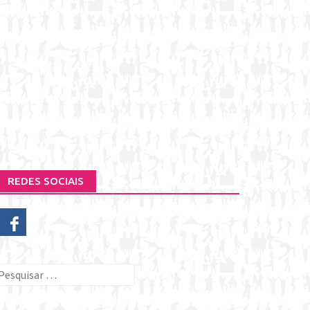
REDES SOCIAIS
esquisar
or: