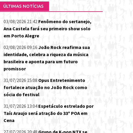
ÚLTIMAS NOTÍCIAS
03/08/2026 21:42
Fenômeno do sertanejo,
Ana Castela fará seu primeiro show solo
em Porto Alegre
02/08/2026 09:16
João Rock reafirma sua
identidade, celebra a riqueza da música
brasileira e aponta para um futuro
promissor
31/07/2026 15:08
Opus Entretenimento
fortalece atuação no João Rock como
sócia do festival
31/07/2026 13:04
Espetáculo estrelado por
Taís Araujo será atração do 33º POA em
Cena
27/07/2026 20:48
Grupo de K-pop NTX se