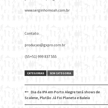
www.serginhomoah.com.br
Contato:
producao@gxpro.com.br
(55+51) 999 837 555
CATEGORIAS
SEM CATEGORIA
Dia da IPA em Porto Alegre terá shows de
Post
Scalene, Plutão Já Foi Planeta e Baleia
navigation