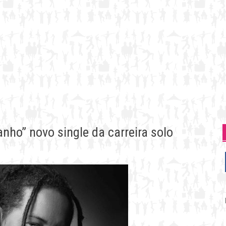
nho” novo single da carreira solo
P
p