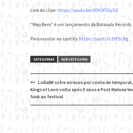
Link do clipe:
https://youtu.be/XDYUF31y32I
“Meu Bem” é um lançamento da Balaiada Records. G
Para escutar no spotify:
https://spoti.fi/2YFSLRg
CATEGORIAS
SEM CATEGORIA
LollaBR sofre atrasos por conta de temporal,
Post
Kings of Leon volta após 5 anos e Post Malone le
navigation
funk ao festival