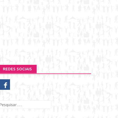
REDES SOCIAIS
esquisar
or: