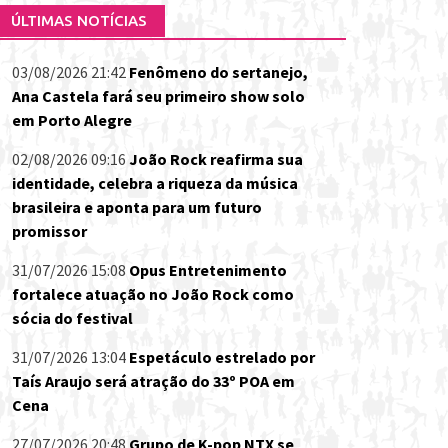
ÚLTIMAS NOTÍCIAS
03/08/2026 21:42
Fenômeno do sertanejo,
Ana Castela fará seu primeiro show solo
em Porto Alegre
02/08/2026 09:16
João Rock reafirma sua
identidade, celebra a riqueza da música
brasileira e aponta para um futuro
promissor
31/07/2026 15:08
Opus Entretenimento
fortalece atuação no João Rock como
sócia do festival
31/07/2026 13:04
Espetáculo estrelado por
Taís Araujo será atração do 33º POA em
Cena
27/07/2026 20:48
Grupo de K-pop NTX se