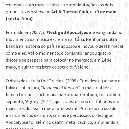
extremas com música clássica e ambientações, os dois
grupos fazem show no
Art & Tattoo Club
, dia
3 de maio
(sexta-feira)
.
Formado em 2007, o
Fleshgod Apocalypse
é vanguarda no
movimento da música extrema na Itália. Nenhuma outra
banda na história do país se apossou e inovou o death metal
como eles. Até o momento, o conjunto lançou quatro
discos e se prepara para colocar no mercado, em 24 de
maio, o quinto registro de estúdio: ‘Veleno’.
O disco de estreia foi ‘Oracles’ (2009). Com destaque para a
faixa de abertura, “
In Honor of Reason
“, o material fez a
banda tornar-se aclamada na Europa. Contudo, foi o álbum
seguinte, ‘Agony’ (2011), que transformou os italianos em
maestros do death metal orquestral. Por meio do uso de
instrumentos de sopro, cordas e percussão, o Fleshgod
Apocalypse foi além do death metal técnico, ampliando a