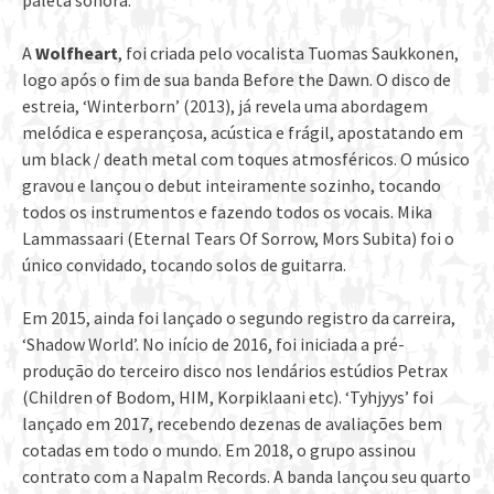
paleta sonora.
A
Wolfheart
, foi criada pelo vocalista Tuomas Saukkonen,
logo após o fim de sua banda Before the Dawn. O disco de
estreia, ‘Winterborn’ (2013), já revela uma abordagem
melódica e esperançosa, acústica e frágil, apostatando em
um black / death metal com toques atmosféricos. O músico
gravou e lançou o debut inteiramente sozinho, tocando
todos os instrumentos e fazendo todos os vocais. Mika
Lammassaari (Eternal Tears Of Sorrow, Mors Subita) foi o
único convidado, tocando solos de guitarra.
Em 2015, ainda foi lançado o segundo registro da carreira,
‘Shadow World’. No início de 2016, foi iniciada a pré-
produção do terceiro disco nos lendários estúdios Petrax
(Children of Bodom, HIM, Korpiklaani etc). ‘Tyhjyys’ foi
lançado em 2017, recebendo dezenas de avaliações bem
cotadas em todo o mundo. Em 2018, o grupo assinou
contrato com a Napalm Records. A banda lançou seu quarto