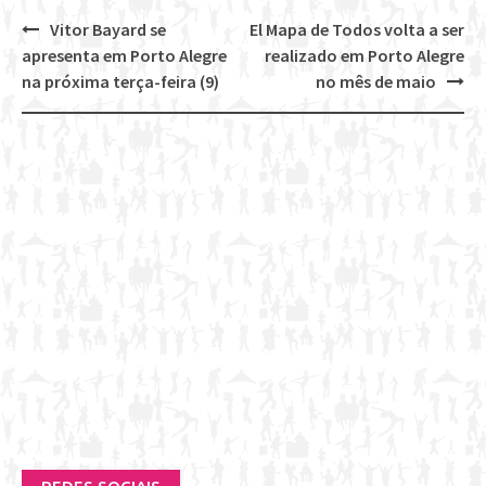
Vitor Bayard se
El Mapa de Todos volta a ser
Post
apresenta em Porto Alegre
realizado em Porto Alegre
navigation
na próxima terça-feira (9)
no mês de maio