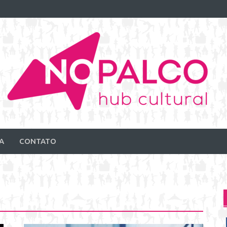
A
CONTATO