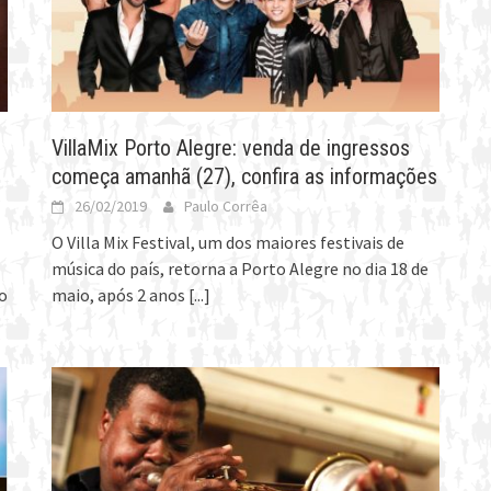
VillaMix Porto Alegre: venda de ingressos
começa amanhã (27), confira as informações
26/02/2019
Paulo Corrêa
O Villa Mix Festival, um dos maiores festivais de
música do país, retorna a Porto Alegre no dia 18 de
o
maio, após 2 anos
[...]