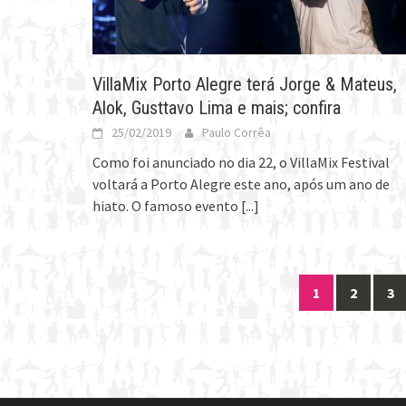
VillaMix Porto Alegre terá Jorge & Mateus,
Alok, Gusttavo Lima e mais; confira
25/02/2019
Paulo Corrêa
Como foi anunciado no dia 22, o VillaMix Festival
voltará a Porto Alegre este ano, após um ano de
hiato. O famoso evento
[...]
1
2
3
Posts
navigation