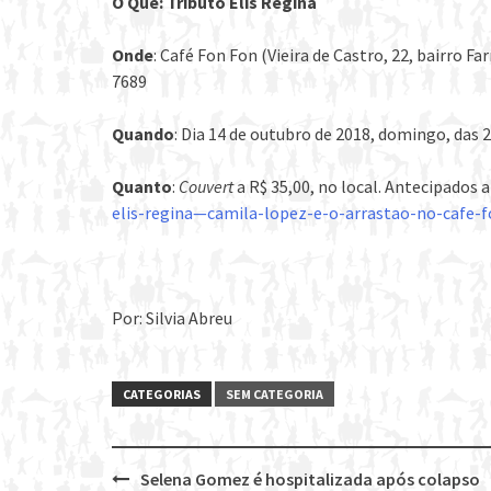
O Quê: Tributo Elis Regina
Onde
: Café Fon Fon (Vieira de Castro, 22, bairro F
7689
Quando
: Dia 14 de outubro de 2018, domingo, das 
Quanto
:
Couvert
a R$ 35,00, no local. Antecipados 
elis-regina—camila-lopez-e-o-arrastao-no-cafe-
Por: Silvia Abreu
CATEGORIAS
SEM CATEGORIA
Selena Gomez é hospitalizada após colapso