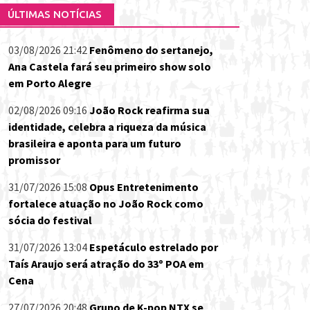
ÚLTIMAS NOTÍCIAS
03/08/2026 21:42
Fenômeno do sertanejo,
Ana Castela fará seu primeiro show solo
em Porto Alegre
02/08/2026 09:16
João Rock reafirma sua
identidade, celebra a riqueza da música
brasileira e aponta para um futuro
promissor
31/07/2026 15:08
Opus Entretenimento
fortalece atuação no João Rock como
sócia do festival
31/07/2026 13:04
Espetáculo estrelado por
Taís Araujo será atração do 33º POA em
Cena
27/07/2026 20:48
Grupo de K-pop NTX se