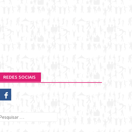
REDES SOCIAIS
esquisar
or: