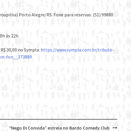
arroupilha) Porto Alegre/RS. Fone para reservas: (51) 99880
20h às 22h
a R$ 30,00 no Sympla:
https://www.sympla.com.br/tributo-
fon-fon__373889
“Nego Di Convida” estreia no Bardo Comedy Club