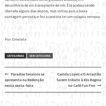
decorrência de um transplante de rim. Ela acabou sendo
liberada alguns dias depois, mas voltou pois a baixa
contagem persistiu e fez a cantora ter um colapso nervoso.
Por: Omelete
CATEGORIAS
SEM CATEGORIA
Paradise Sessions se
Camila Lopez e O Arrastão
Post
apresenta na Redenção
fazem tributo à Elis Regina
navigation
nesta sexta-feira
no Café Fon Fon