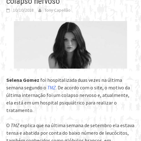
colapso nervoso
10/10/2018
Tony Capellão
Selena Gomez
foi hospitalizada duas vezes na última
semana segundo o
TMZ
. De acordo com o site, o motivo da
última internação foi um colapso nervoso e, atualmente,
ela está em um hospital psiquiátrico para realizar o
tratamento.
O
TMZ
explica que na última semana de setembro ela estava
tensa e abatida por conta do baixo número de leucócitos,
também conhecidos como glóbulos brancos, em