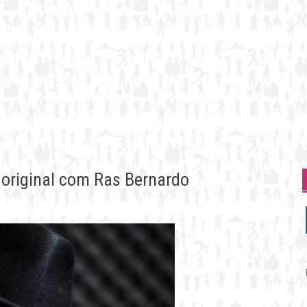
 original com Ras Bernardo
P
p