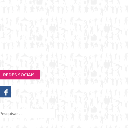
REDES SOCIAIS
esquisar
or: