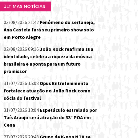
ÚLTIMAS NOTÍCIAS
03/08/2026 21:42
Fenômeno do sertanejo,
Ana Castela fará seu primeiro show solo
em Porto Alegre
02/08/2026 09:16
João Rock reafirma sua
identidade, celebra a riqueza da música
brasileira e aponta para um futuro
promissor
31/07/2026 15:08
Opus Entretenimento
fortalece atuação no João Rock como
sócia do festival
31/07/2026 13:04
Espetáculo estrelado por
Taís Araujo será atração do 33º POA em
Cena
27/07/2026 20:48
Grupo de K-pop NTX se