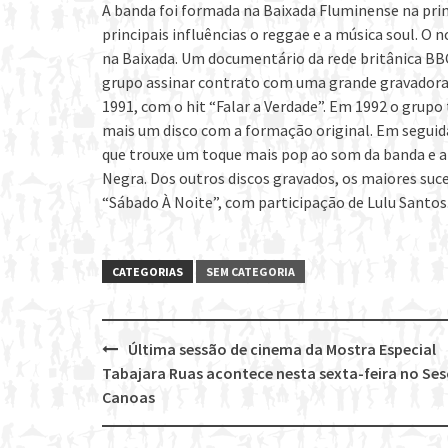
A banda foi formada na Baixada Fluminense na pr
principais influências o reggae e a música soul. O
na Baixada. Um documentário da rede britânica BBC
grupo assinar contrato com uma grande gravadora (
1991, com o hit “Falar a Verdade”. Em 1992 o grupo
mais um disco com a formação original. Em seguida 
que trouxe um toque mais pop ao som da banda e a
Negra. Dos outros discos gravados, os maiores suc
“Sábado À Noite”, com participação de Lulu Santos
CATEGORIAS
SEM CATEGORIA
Última sessão de cinema da Mostra Especial
Post
Tabajara Ruas acontece nesta sexta-feira no Ses
navigation
Canoas