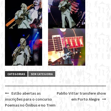
CATEGORIAS
SEM CATEGORIA
Estão abertas as
Pabllo Vittar transfere show
Post
inscrições para o concurso
em Porto Alegre
navigation
Poemas no Ônibus e no Trem