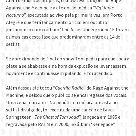
Além de músicas próprias, o show teve canções do Rage
Against the Machine e a até então inédita “
Vigi.lante
Nocturno
”, executada ao vivo pela primeira vez, em Porto
Alegre e que terá lançamento oficial em outubro
juntamento com o álbum ‘The Atlas Underground’. E foram
as músicas desta fase que predominaram entre as 14 do
setlist.
Se aproximando do final do show Tom pediu para que toda a
plateia se abaixasse e na hora da explosão se levantassem
novamente e continuassem pulando. E foi atendido.
Além dessas ele tocou “
Guerrila Radio
” do Rage Against the
Machine, e deixou que o público se encarregasse dos vocais.
Uma cena marcante. Na penúltima música prevista no
setlist divulgado, foi executada uma canção de Bruce
Springsteen: ‘
The Ghost of Tom Joad
”, lançada em 1995 e
regravada pelo RATM em 2000, no álbum ‘Renegade”.