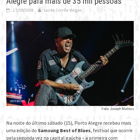
Alegre para mais de 35 mil pessoas
17/09/2018
Lucas Corrêa Viegas
Foto: Joseph Mateus
Na noite do último sábado (15), Porto Alegre recebeu mais
uma edição do
Samsung Best of Blues
, festival que ocorre
pela segunda vez na capital gaúcha – a primeira com