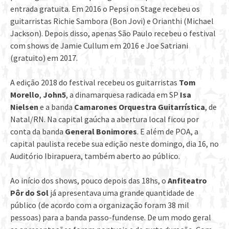
entrada gratuita. Em 2016 o Pepsi on Stage recebeu os
guitarristas Richie Sambora (Bon Jovi) e Orianthi (Michael
Jackson). Depois disso, apenas São Paulo recebeu o festival
com shows de Jamie Cullum em 2016 e Joe Satriani
(gratuito) em 2017.
A edição 2018 do festival recebeu os guitarristas
Tom
Morello
,
John5
, a dinamarquesa radicada em SP
Isa
Nielsen
e a banda
Camarones Orquestra Guitarrística
, de
Natal/RN. Na capital gaúcha a abertura local ficou por
conta da banda
General Bonimores
. E além de POA, a
capital paulista recebe sua edição neste domingo, dia 16, no
Auditório Ibirapuera, também aberto ao público.
Ao início dos shows, pouco depois das 18hs, o
Anfiteatro
Pôr do Sol
já apresentava uma grande quantidade de
público (de acordo com a organização foram 38 mil
pessoas) para a banda passo-fundense. De um modo geral