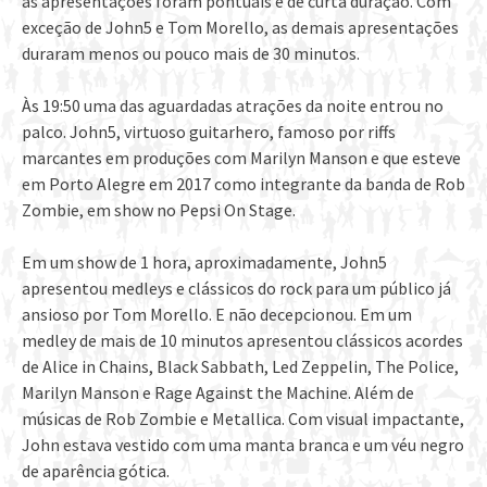
as apresentações foram pontuais e de curta duração. Com
exceção de John5 e Tom Morello, as demais apresentações
duraram menos ou pouco mais de 30 minutos.
Às 19:50 uma das aguardadas atrações da noite entrou no
palco. John5, virtuoso guitarhero, famoso por riffs
marcantes em produções com Marilyn Manson e que esteve
em Porto Alegre em 2017 como integrante da banda de Rob
Zombie, em show no Pepsi On Stage.
Em um show de 1 hora, aproximadamente, John5
apresentou medleys e clássicos do rock para um público já
ansioso por Tom Morello. E não decepcionou. Em um
medley de mais de 10 minutos apresentou clássicos acordes
de Alice in Chains, Black Sabbath, Led Zeppelin, The Police,
Marilyn Manson e Rage Against the Machine. Além de
músicas de Rob Zombie e Metallica. Com visual impactante,
John estava vestido com uma manta branca e um véu negro
de aparência gótica.