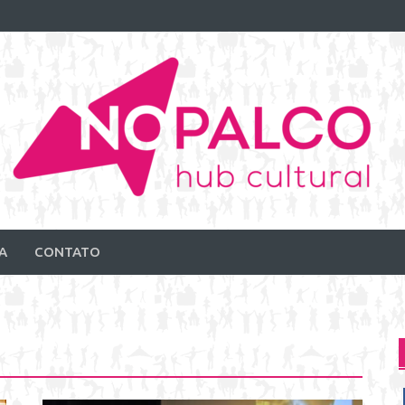
A
CONTATO