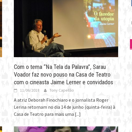
P
p
Com o tema “Na Tela da Palavra”, Sarau
Voador faz novo pouso na Casa de Teatro
com o cineasta Jaime Lerner e convidados
11/06/2018
Tony Capellão
A atriz Deborah Finochiaro e o jornalista Roger
Lerina retornam no dia 14 de junho (quinta-feira) à
Casa de Teatro para mais uma
[...]