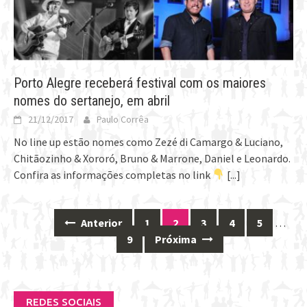
Porto Alegre receberá festival com os maiores
nomes do sertanejo, em abril
21/12/2017
Paulo Corrêa
No line up estão nomes como Zezé di Camargo & Luciano,
Chitãozinho & Xororó, Bruno & Marrone, Daniel e Leonardo.
Confira as informações completas no link
[...]
Anterior
1
2
3
4
5
…
Posts
9
Próxima
navigation
REDES SOCIAIS