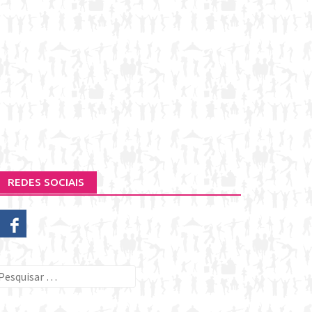
REDES SOCIAIS
esquisar
or: