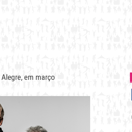
o Alegre, em março
P
p