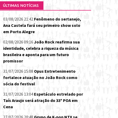
ÚLTIMAS NOTÍCIAS
03/08/2026 21:42
Fenômeno do sertanejo,
Ana Castela fará seu primeiro show solo
em Porto Alegre
02/08/2026 09:16
João Rock reafirma sua
identidade, celebra a riqueza da música
brasileira e aponta para um futuro
promissor
31/07/2026 15:08
Opus Entretenimento
fortalece atuação no João Rock como
sócia do festival
31/07/2026 13:04
Espetáculo estrelado por
Taís Araujo será atração do 33º POA em
Cena
27/07/2026 20:48
Grupo de K-pop NTX se