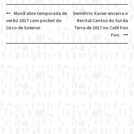
Monã abre temporada de
Demétrio Xavier encerra o
Post
verão 2017 com pocket do
Recital Cantos do Sul da
navigation
Circo de Solerun
Terra de 2017 no Café Fon
Fon.