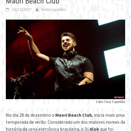
Maori Beach Club
16/12/2017
Tony Capellão
Foto: Tony Capellão
No dia 28 de dezembro o
Maori Beach Club
, inicia mais uma
temporada de verão. Considerado um dos maiores nomes da
história da cena eletrônica brasileira, o Dj
Alok
que foi