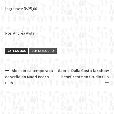
Ingressos: R$25,00
Por: Andréa Avila
CATEGORIAS
SEM CATEGORIA
Alok abre a temporada
Gabriel Dalla Costa faz show
Post
de verão do Maori Beach
beneficente no Studio Clio
navigation
Club