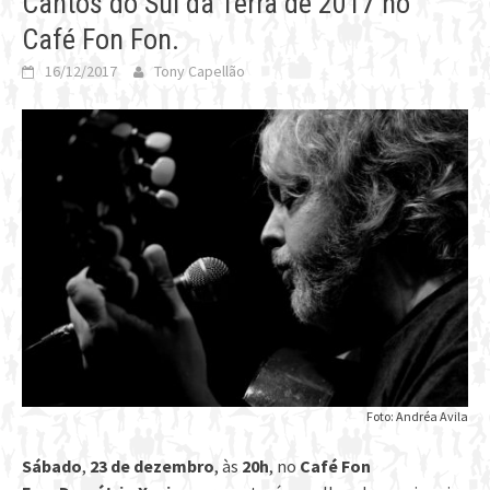
Cantos do Sul da Terra de 2017 no
Café Fon Fon.
16/12/2017
Tony Capellão
Foto: Andréa Avila
Sábado
,
23 de dezembro
, às
20h
, no
Café Fon