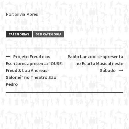
Por: Silvia Abreu
CATEGORIAS
SEM CATEGORIA
Projeto Freud e os
Pablo Lanzoni se apresenta
Post
Escritores apresenta “OUSE:
no Ecarta Musical neste
navigation
Freud & Lou Andreas-
Sábado
Salomé” no Theatro São
Pedro