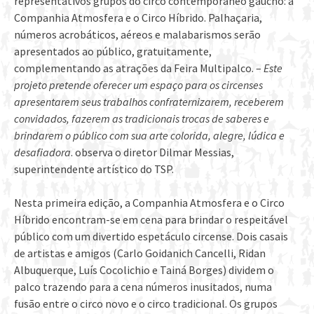
representativos grupos do circo contemporâneo gaúcho: a
Companhia Atmosfera e o Circo Híbrido. Palhaçaria,
números acrobáticos, aéreos e malabarismos serão
apresentados ao público, gratuitamente,
complementando as atrações da Feira Multipalco. –
Este
projeto pretende oferecer um espaço para os circenses
apresentarem seus trabalhos confraternizarem, receberem
convidados, fazerem as tradicionais trocas de saberes e
brindarem o público com sua arte colorida, alegre, lúdica e
desafiadora
. observa o diretor Dilmar Messias,
superintendente artístico do TSP.
Nesta primeira edição, a Companhia Atmosfera e o Circo
Híbrido encontram-se em cena para brindar o respeitável
público com um divertido espetáculo circense. Dois casais
de artistas e amigos (Carlo Goidanich Cancelli, Ridan
Albuquerque, Luís Cocolichio e Tainá Borges) dividem o
palco trazendo para a cena números inusitados, numa
fusão entre o circo novo e o circo tradicional. Os grupos