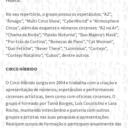
Federal.
No seu repertório, o grupo possui os espetáculos: “A2”,
“Âmago”, “Multi Circo Show’, “CyberWorld” e “Atmosphere
Circus”, além das esquetes e números circenses: “A2 no Ar”,
“Chama da Noite”, “Paixão Noturna”, “Duo Majora’s Mask”,
“Por trás da Cortina”, “Bonecas de Pano”, “Cat Woman”,
“Duo Fetiche”, “Never There”, “Luminous”, “Cortejo”,
“Cortejo Natalino”, “Cubos”, dentre outros.
CIRCO HÍBRIDO
O Circo Híbrido surgiu em 2004 e trabalha com a criação e
apresentação de números, espetáculos e performances
circenses artísticas, bem como com oficinas circenses. O
grupo é formado por Tainá Borges, Luís Cocolichio e Lara
Rocho, mantendo intercâmbio e parceria com outros
grupos e artistas nas suas pesquisas e apresentações.
Realizam cursos de formação e participam anualmente das