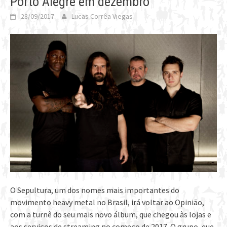
Porto Alegre em dezembro
28/09/2017
Lucas Corrêa Viegas
O Sepultura, um dos nomes mais importantes do
movimento heavy metal no Brasil, irá voltar ao Opinião,
com a turnê do seu mais novo álbum, que chegou às lojas e
aos serviços de streaming no começo de 2017. O grupo, que