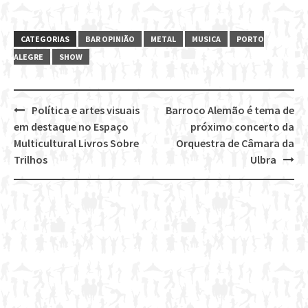
CATEGORIAS
BAR OPINIÃO
METAL
MUSICA
PORTO
ALEGRE
SHOW
Política e artes visuais
Barroco Alemão é tema de
Post
em destaque no Espaço
próximo concerto da
navigation
Multicultural Livros Sobre
Orquestra de Câmara da
Trilhos
Ulbra