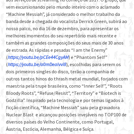
vem excursionando pelo mundo inteiro com o aclamado
“Machine Messiah”, já considerado o melhor trabalho da
banda desde a chegada do vocalista Derrick Green, subirá ao
nosso palco, no dia 16 de dezembro, para apresentar os
melhores momentos do seu repertório mais recente e
também as grandes composições do seus mais de 30 anos
de estrada. As rápidas e pesadas “I am the Enemy”
(
https://youtu.be/pCEe44CgyAM
) e “Phantom Self”
(
https://youtu.be/a0mDeaivvi8
)
, escolhidas para serem os
dois primeiros singles do disco, terão a companhia de
outros tantos hinos do thrash metal mundial, forjados com
maestria pela trupe brasileira, como “Inner Self”, “Roots
Bloody Roots”, “Refuse/Resist”, “Territory” e “Biotech is
Godzilla”. Inspirado pela tecnologia e por temas ligados à
ficção científica, “Machine Messiah” saiu pela gravadora
Nuclear Blast e alcançou posições invejáveis no TOP100 de
diversos países do Velho Continente, como Portugal,
Áustria, Escócia, Alemanha, Bélgica e Suíça.