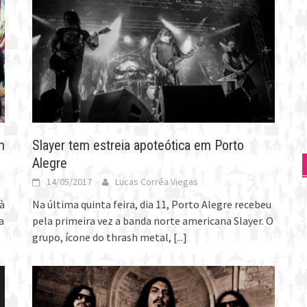
m
Slayer tem estreia apoteótica em Porto
Alegre
14/05/2017
Lucas Corrêa Viegas
 à
Na última quinta feira, dia 11, Porto Alegre recebeu
a
pela primeira vez a banda norte americana Slayer. O
grupo, ícone do thrash metal,
[...]