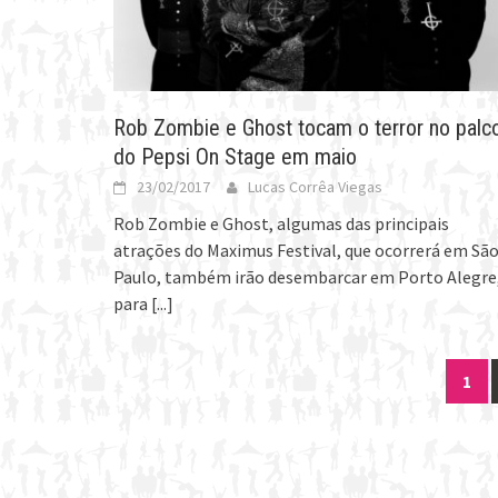
Rob Zombie e Ghost tocam o terror no palc
do Pepsi On Stage em maio
23/02/2017
Lucas Corrêa Viegas
Rob Zombie e Ghost, algumas das principais
atrações do Maximus Festival, que ocorrerá em Sã
Paulo, também irão desembarcar em Porto Alegre
para
[...]
1
Posts
navigation