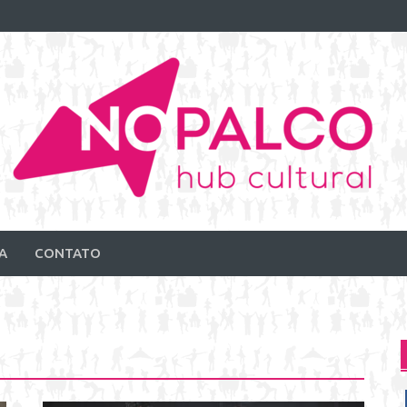
A
CONTATO