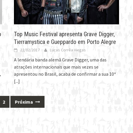
o
Top Music Festival apresenta Grave Digger,
Tierramystica e Gueppardo em Porto Alegre
22/02/2017
Lucas Corrêa Viegas
A lendária banda alemã Grave Digger, uma das
o
atrações internacionais que mais vezes se
,
apresentou no Brasil, acaba de confirmar a sua 10ª
[...]
2
Próxima