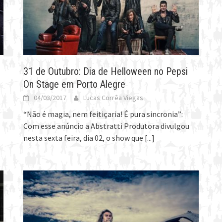
o
31 de Outubro: Dia de Helloween no Pepsi
On Stage em Porto Alegre
04/03/2017
Lucas Corrêa Viegas
“Não é magia, nem feitiçaria! É pura sincronia”:
Com esse anúncio a Abstratti Produtora divulgou
nesta sexta feira, dia 02, o show que
[...]