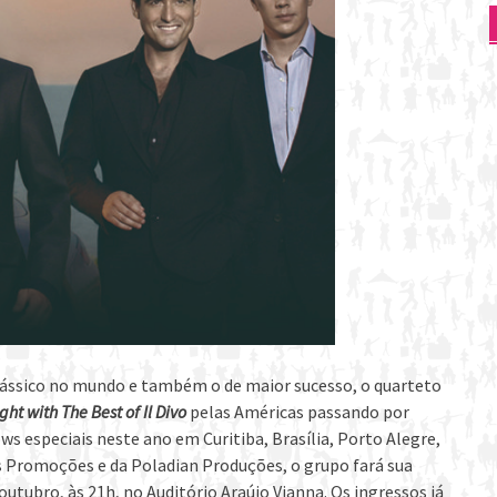
clássico no mundo e também o de maior sucesso, o quarteto
ght with The Best of Il Divo
pelas Américas passando por
ows especiais neste ano em Curitiba, Brasília, Porto Alegre,
s Promoções e da Poladian Produções, o grupo fará sua
utubro, às 21h, no Auditório Araújo Vianna. Os ingressos já