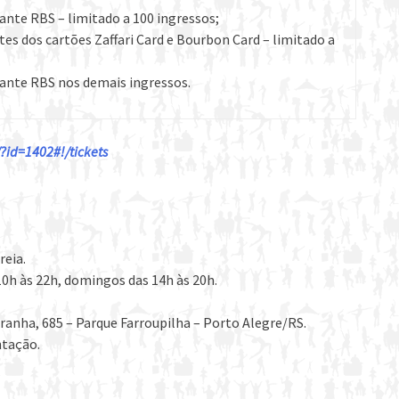
ante RBS – limitado a 100 ingressos;
s dos cartões Zaffari Card e Bourbon Card – limitado a
nante RBS nos demais ingressos.
id=1402#!/tickets
reia.
0h às 22h, domingos das 14h às 20h.
Aranha, 685 – Parque Farroupilha – Porto Alegre/RS.
ntação.