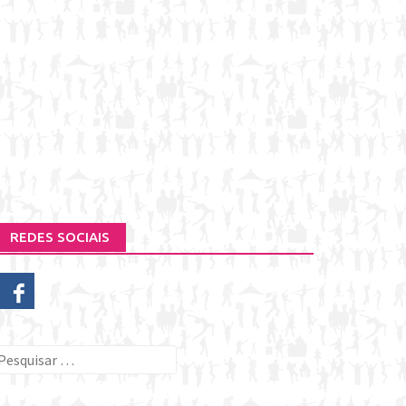
REDES SOCIAIS
esquisar
or: