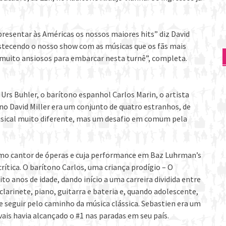
presentar às Américas os nossos maiores hits” diz David
bastecendo o nosso show com as músicas que os fãs mais
 muito ansiosos para embarcar nesta turnê”, completa.
rs Buhler, o barítono espanhol Carlos Marin, o artista
o David Miller era um conjunto de quatro estranhos, de
sical muito diferente, mas um desafio em comum pela
omo cantor de óperas e cuja performance em Baz Luhrman’s
ítica. O barítono Carlos, uma criança prodígio – O
o anos de idade, dando início a uma carreira dividida entre
 clarinete, piano, guitarra e bateria e, quando adolescente,
e seguir pelo caminho da música clássica. Sebastien era um
vais havia alcançado o #1 nas paradas em seu país.