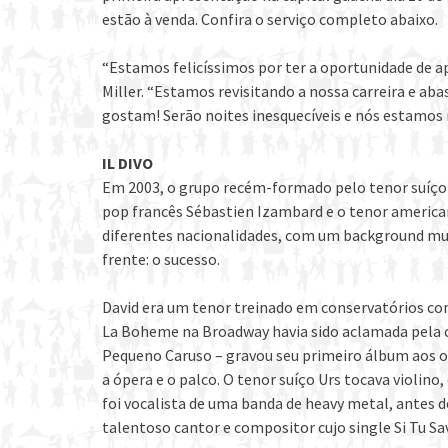
estão à venda. Confira o serviço completo abaixo.
“Estamos felicíssimos por ter a oportunidade de a
Miller. “Estamos revisitando a nossa carreira e a
gostam! Serão noites inesquecíveis e nós estamos
IL DIVO
Em 2003, o grupo recém-formado pelo tenor suíço U
pop francês Sébastien Izambard e o tenor american
diferentes nacionalidades, com um background mu
frente: o sucesso.
David era um tenor treinado em conservatórios c
La Boheme na Broadway havia sido aclamada pela cr
Pequeno Caruso – gravou seu primeiro álbum aos oit
a ópera e o palco. O tenor suíço Urs tocava violino,
foi vocalista de uma banda de heavy metal, antes d
talentoso cantor e compositor cujo single Si Tu Sa