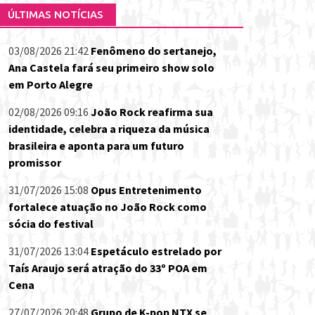
ÚLTIMAS NOTÍCIAS
03/08/2026 21:42
Fenômeno do sertanejo,
Ana Castela fará seu primeiro show solo
em Porto Alegre
02/08/2026 09:16
João Rock reafirma sua
identidade, celebra a riqueza da música
brasileira e aponta para um futuro
promissor
31/07/2026 15:08
Opus Entretenimento
fortalece atuação no João Rock como
sócia do festival
31/07/2026 13:04
Espetáculo estrelado por
Taís Araujo será atração do 33º POA em
Cena
27/07/2026 20:48
Grupo de K-pop NTX se