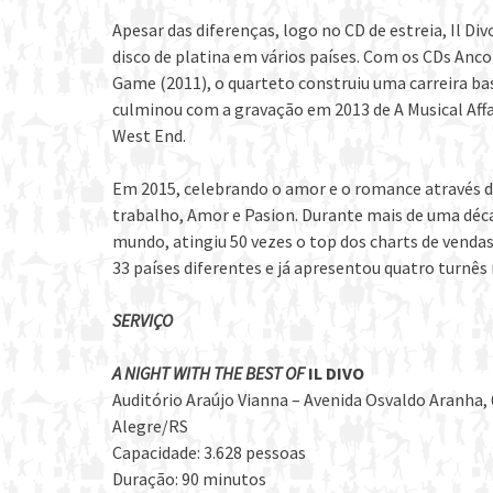
Apesar das diferenças, logo no CD de estreia, Il Di
disco de platina em vários países. Com os CDs Anco
Game (2011), o quarteto construiu uma carreira ba
culminou com a gravação em 2013 de A Musical Affa
West End.
Em 2015, celebrando o amor e o romance através de
trabalho, Amor e Pasion. Durante mais de uma déca
mundo, atingiu 50 vezes o top dos charts de vendas
33 países diferentes e já apresentou quatro turnês
SERVIÇO
A NIGHT WITH THE BEST OF
IL DIVO
Auditório Araújo Vianna – Avenida Osvaldo Aranha,
Alegre/RS
Capacidade: 3.628 pessoas
Duração: 90 minutos