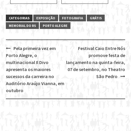
CATEGORIAS
EXPOSIÇÃO
FOTOGRAFIA
GRÁTIS
MEMORIAL DO RS
PORTO ALEGRE
Pela primeira vez em
Festival Caio Entre Nós
Post
Porto Alegre, o
promove festa de
navigation
multinacional Il Divo
lançamento na quinta-feira,
apresenta os maiores
07 de setembro, no Theatro
sucessos da carreira no
São Pedro
Auditório Araújo Vianna, em
outubro