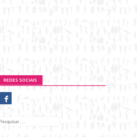
REDES SOCIAIS
esquisar
or: