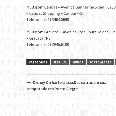
Multisom Canoas – Avenida Guilherme Schell, 6750
– Canoas Shopping – Canoas/RS
Telefone: (51) 3464.0698
Multisom Gravataí – Avenida José Loureiro da Silva
– Gravataí/RS
Telefone: (51) 3945.6100
CATEGORIAS
FESTIVAL
HUMOR
PORTO ALEGRE
Disney On Ice terá sessões extras em sua
Post
temporada em Porto Alegre
navigation