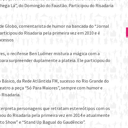
ega Lá”, do Domingão do Faustão. Participou do Risadaria
de Globo, comentarista de humor na bancada do “Jornal
rticipou do Risadaria pela primeira vez em 2010 e é
acessos
res, o recifense Ben Ludmer mistura a mágica com a
para surpreender duplamente a plateia. Ele participou do
Básico, da Rede Atlântida FM, sucesso no Rio Grande do
 teatro a peça “Só Para Maiores”, sempre com humor e
 Risadaria.
interpreta personagens que retratam estereótipos com os
ipou do Risadaria pela primeira vez em 2014 e atualmente
nto Show” e “Stand Up Bagual do Gaudêncio”.