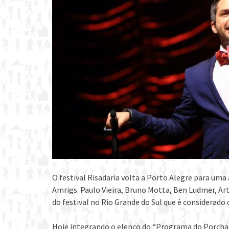
O festival Risadaria volta a Porto Alegre para uma
Amrigs. Paulo Vieira, Bruno Motta, Ben Ludmer, Ar
do festival no Rio Grande do Sul que é considera
Hoje integrando o elenco do “Programa do Porchat