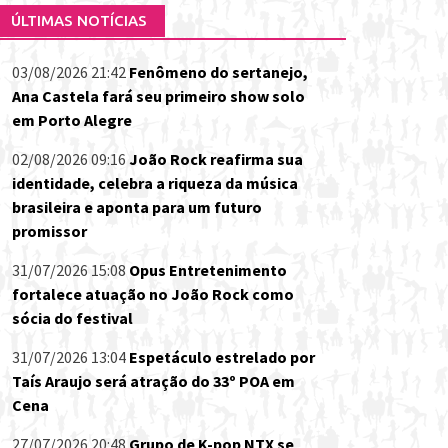
ÚLTIMAS NOTÍCIAS
03/08/2026 21:42
Fenômeno do sertanejo,
Ana Castela fará seu primeiro show solo
em Porto Alegre
02/08/2026 09:16
João Rock reafirma sua
identidade, celebra a riqueza da música
brasileira e aponta para um futuro
promissor
31/07/2026 15:08
Opus Entretenimento
fortalece atuação no João Rock como
sócia do festival
31/07/2026 13:04
Espetáculo estrelado por
Taís Araujo será atração do 33º POA em
Cena
27/07/2026 20:48
Grupo de K-pop NTX se