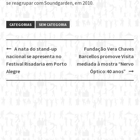
se reagrupar com Soundgarden, em 2010.
CATEGORIAS
SEM CATEGORIA
A nata do stand-up
Fundação Vera Chaves
Post
nacional se apresenta no
Barcellos promove Visita
navigation
Festival Risadaria em Porto
mediada à mostra “Nervo
Alegre
Óptico:40 anos”