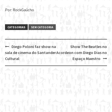
Por: RockGaúcho
CATEGORIAS
SEM CATEGORIA
Diego Poloni faz show na
Show The Beatles no
Post
sala de cinema do Santander
Acordeon com Diego Dias no
navigation
Cultural
Espaço Maestro