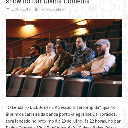
show no bar Divina Comédia
27/07/2016
Tony Capellão
“O Lendário Dick Jones E A Sessão Interrompida”, quarto
álbum da carreira da banda porto-alegrense Os Horácios,
será lançado no próximo dia 29 de julho, às 22 horas, no bar
Divina Comédia (Rua República, 649 – Cidade Baixa, Porto