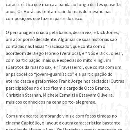
característica que marca a banda ao longo destes quase 15
anos, Os Horácios tentam sair do mais do mesmo nas
composições que fazem parte do disco.
O personagem criado pela banda, dessa vez, é Dick Jones,
um ator pornô decadente. Algumas de suas histórias são
contadas nas faixas “Fracassado”, que conta com o
acordeom de Diego Floreio (Veraloca), e “Nós e Dick Jones”,
com participação mais que especial do mito King Jim
(Garotos da rua) no sax, e “Travesseiro”, que conta com um
ar psicodélico “jovem-guardístico” e a participação do
eterno casca e graforréico Frank Jorge nos teclados! Outras
participações no disco ficam a cargo de Otto Branco,
Christian Starhan, Michele Esmalti e Estevam Oliveira,
músicos conhecidos na cena porto-alegrense.
Com um encarte lembrando vinis e com fotos tiradas no
cinema Capitólio, o layout é outra característica bastante
peculiar do álbum, afinal, Os Horácios sempre preocupa-se