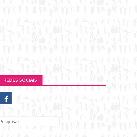
REDES SOCIAIS
esquisar
or: