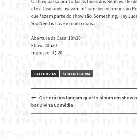
O show passa por todas as fases dos Beatles. Des
até a fase onde usavam influências incomuns ao Ro
que fazem parte do show são: Something, Hey Jude,
You Need is Love e muito mais.
Abertura da Casa:
18h30
Show: 20h30
Ingresso: R$ 20
CATEGORIAS
SEM CATEGORIA
Os Horácios lançam quarto álbum em show 
Post
bar Divina Comédia
navigation