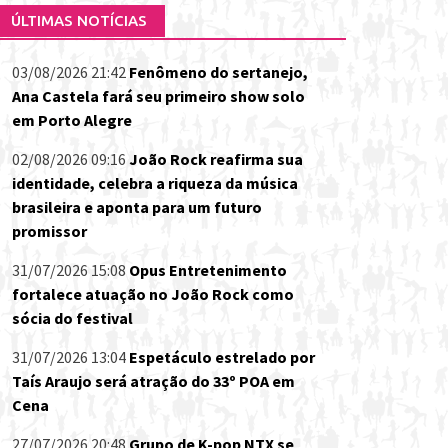
ÚLTIMAS NOTÍCIAS
03/08/2026 21:42
Fenômeno do sertanejo,
Ana Castela fará seu primeiro show solo
em Porto Alegre
02/08/2026 09:16
João Rock reafirma sua
identidade, celebra a riqueza da música
brasileira e aponta para um futuro
promissor
31/07/2026 15:08
Opus Entretenimento
fortalece atuação no João Rock como
sócia do festival
31/07/2026 13:04
Espetáculo estrelado por
Taís Araujo será atração do 33º POA em
Cena
27/07/2026 20:48
Grupo de K-pop NTX se