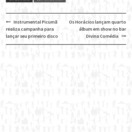
Instrumental Picumã
Os Horácios lançam quarto
Post
realiza campanha para
álbum em show no bar
navigation
lançar seu primeiro disco
Divina Comédia