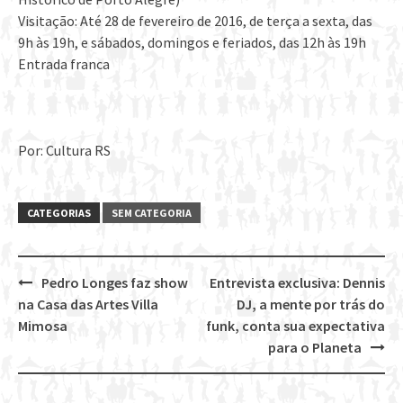
Visitação: Até 28 de fevereiro de 2016, de terça a sexta, das
9h às 19h, e sábados, domingos e feriados, das 12h às 19h
Entrada franca
Por: Cultura RS
CATEGORIAS
SEM CATEGORIA
Pedro Longes faz show
Entrevista exclusiva: Dennis
Post
na Casa das Artes Villa
DJ, a mente por trás do
navigation
Mimosa
funk, conta sua expectativa
para o Planeta