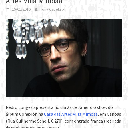
Artes Villa Mimosa
26/01/2016
Tony Capellão
Pedro Longes apresenta no dia 27 de Janeiro o show do
álbum Conexión na
Casa das Artes Villa Mimosa
, em Canoas
(Rua Guilherme Schell, 6.270), com entrada franca (retirada
de senhas meia hora antes).