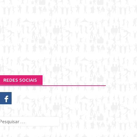
REDES SOCIAIS
esquisar
or: