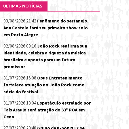
ÚLTIMAS NOTÍCIAS
03/08/2026 21:42
Fenômeno do sertanejo,
Ana Castela fará seu primeiro show solo
em Porto Alegre
02/08/2026 09:16
João Rock reafirma sua
identidade, celebra a riqueza da música
brasileira e aponta para um futuro
promissor
31/07/2026 15:08
Opus Entretenimento
fortalece atuação no João Rock como
sócia do festival
31/07/2026 13:04
Espetáculo estrelado por
Taís Araujo será atração do 33º POA em
Cena
27/07/2026 20:48
Grupo de K-pop NTX se