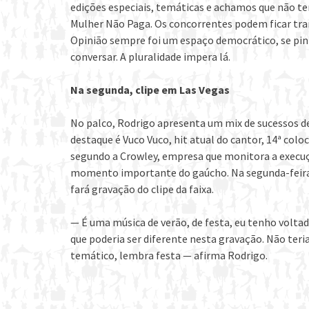
edições especiais, temáticas e achamos que não t
Mulher Não Paga. Os concorrentes podem ficar tra
Opinião sempre foi um espaço democrático, se pi
conversar. A pluralidade impera lá.
Na segunda, clipe em Las Vegas
No palco, Rodrigo apresenta um mix de sucessos de 
destaque é Vuco Vuco, hit atual do cantor, 14ª col
segundo a Crowley, empresa que monitora a execuçã
momento importante do gaúcho. Na segunda-feira,
fará gravação do clipe da faixa.
— É uma música de verão, de festa, eu tenho voltad
que poderia ser diferente nesta gravação. Não teria
temático, lembra festa — afirma Rodrigo.