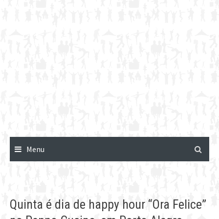
Menu
Quinta é dia de happy hour “Ora Felice”