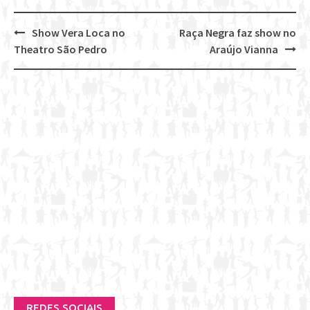
Show Vera Loca no
Raça Negra faz show no
Post
Theatro São Pedro
Araújo Vianna
navigation
REDES SOCIAIS