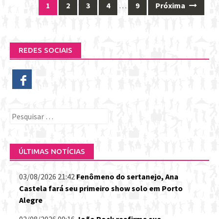
1
2
3
4
…
9
Próxima
Posts
navigation
REDES SOCIAIS
Pesquisar
por:
ÚLTIMAS NOTÍCIAS
03/08/2026 21:42
Fenômeno do sertanejo, Ana
Castela fará seu primeiro show solo em Porto
Alegre
02/08/2026 09:16
João Rock reafirma sua