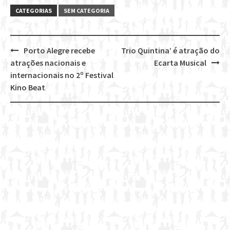
CATEGORIAS
SEM CATEGORIA
Porto Alegre recebe
Trio Quintina’ é atração do
Post
atrações nacionais e
Ecarta Musical
navigation
internacionais no 2º Festival
Kino Beat