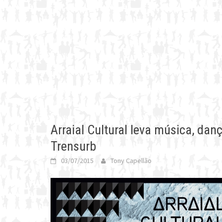
Arraial Cultural leva música, dan
Trensurb
03/07/2015
Tony Capellão