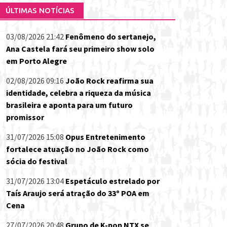
ÚLTIMAS NOTÍCIAS
03/08/2026 21:42
Fenômeno do sertanejo,
Ana Castela fará seu primeiro show solo
em Porto Alegre
02/08/2026 09:16
João Rock reafirma sua
identidade, celebra a riqueza da música
brasileira e aponta para um futuro
promissor
31/07/2026 15:08
Opus Entretenimento
fortalece atuação no João Rock como
sócia do festival
31/07/2026 13:04
Espetáculo estrelado por
Taís Araujo será atração do 33º POA em
Cena
27/07/2026 20:48
Grupo de K-pop NTX se