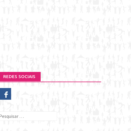
REDES SOCIAIS
esquisar
or: