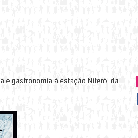
ça e gastronomia à estação Niterói da
P
p