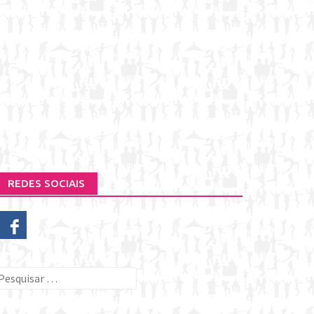
REDES SOCIAIS
esquisar
or: