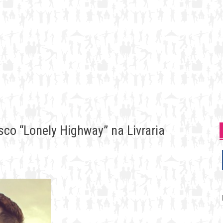
sco “Lonely Highway” na Livraria
P
p