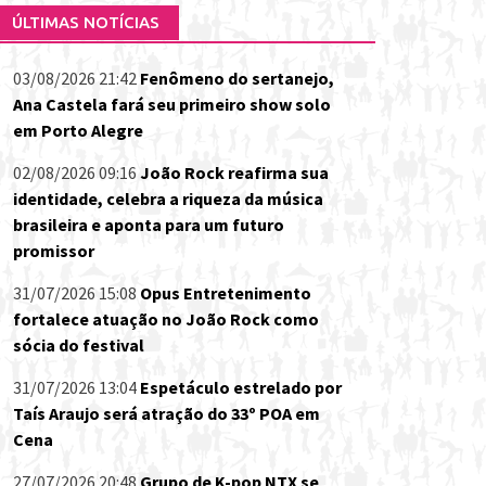
ÚLTIMAS NOTÍCIAS
03/08/2026 21:42
Fenômeno do sertanejo,
Ana Castela fará seu primeiro show solo
em Porto Alegre
02/08/2026 09:16
João Rock reafirma sua
identidade, celebra a riqueza da música
brasileira e aponta para um futuro
promissor
31/07/2026 15:08
Opus Entretenimento
fortalece atuação no João Rock como
sócia do festival
31/07/2026 13:04
Espetáculo estrelado por
Taís Araujo será atração do 33º POA em
Cena
27/07/2026 20:48
Grupo de K-pop NTX se