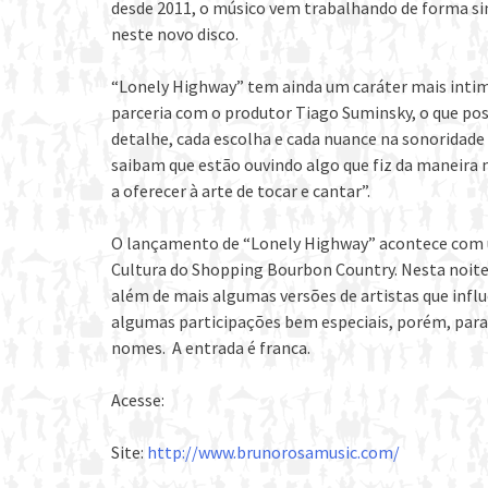
desde 2011, o músico vem trabalhando de forma s
neste novo disco.
“Lonely Highway” tem ainda um caráter mais intimi
parceria com o produtor Tiago Suminsky, o que poss
detalhe, cada escolha e cada nuance na sonoridade
saibam que estão ouvindo algo que fiz da maneira 
a oferecer à arte de tocar e cantar”.
O lançamento de “Lonely Highway” acontece com um 
Cultura do Shopping Bourbon Country. Nesta noite,
além de mais algumas versões de artistas que inf
algumas participações bem especiais, porém, para
nomes. A entrada é franca.
Acesse:
Site:
http://www.brunorosamusic.com/