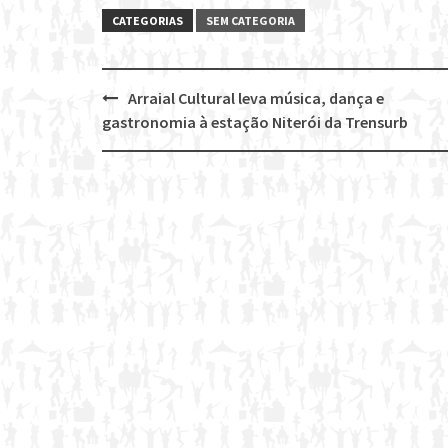
CATEGORIAS
SEM CATEGORIA
Arraial Cultural leva música, dança e
Post
gastronomia à estação Niterói da Trensurb
navigation