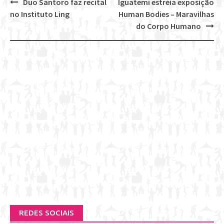
Duo Santoro faz recital
Iguatemi estréia exposição
Post
no Instituto Ling
Human Bodies – Maravilhas
navigation
do Corpo Humano
REDES SOCIAIS