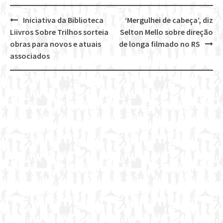
Iniciativa da Biblioteca
‘Mergulhei de cabeça’, diz
Post
Liivros Sobre Trilhos sorteia
Selton Mello sobre direção
navigation
obras para novos e atuais
de longa filmado no RS
associados