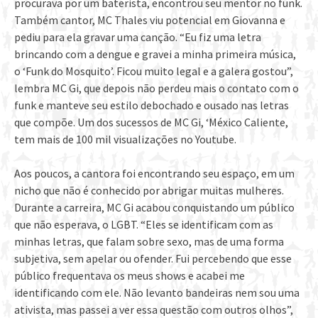
procurava por um baterista, encontrou seu mentor no funk.
Também cantor, MC Thales viu potencial em Giovanna e
pediu para ela gravar uma canção. “Eu fiz uma letra
brincando com a dengue e gravei a minha primeira música,
o ‘Funk do Mosquito’. Ficou muito legal e a galera gostou”,
lembra MC Gi, que depois não perdeu mais o contato com o
funk e manteve seu estilo debochado e ousado nas letras
que compõe. Um dos sucessos de MC Gi, ‘México Caliente,
tem mais de 100 mil visualizações no Youtube.
Aos poucos, a cantora foi encontrando seu espaço, em um
nicho que não é conhecido por abrigar muitas mulheres.
Durante a carreira, MC Gi acabou conquistando um público
que não esperava, o LGBT. “Eles se identificam com as
minhas letras, que falam sobre sexo, mas de uma forma
subjetiva, sem apelar ou ofender. Fui percebendo que esse
público frequentava os meus shows e acabei me
identificando com ele. Não levanto bandeiras nem sou uma
ativista, mas passei a ver essa questão com outros olhos”,