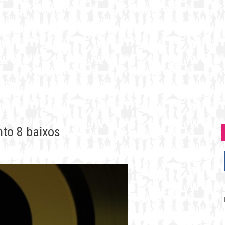
nto 8 baixos
P
p