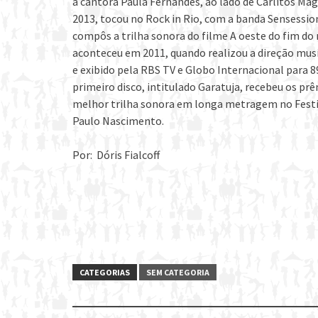
a cantora Paula Fernandes, ao lado de Carlitos Ma
2013, tocou no Rock in Rio, com a banda Sensession
compôs a trilha sonora do filme A oeste do fim d
aconteceu em 2011, quando realizou a direção musi
e exibido pela RBS TV e Globo Internacional para 8
primeiro disco, intitulado Garatuja, recebeu os p
melhor trilha sonora em longa metragem no Fest
Paulo Nascimento.
Por: Dóris Fialcoff
CATEGORIAS
SEM CATEGORIA