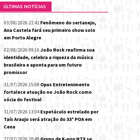
ÚLTIMAS NOTÍCIAS
03/08/2026 21:42
Fenômeno do sertanejo,
Ana Castela fará seu primeiro show solo
em Porto Alegre
02/08/2026 09:16
João Rock reafirma sua
identidade, celebra a riqueza da música
brasileira e aponta para um futuro
promissor
31/07/2026 15:08
Opus Entretenimento
fortalece atuação no João Rock como
sócia do festival
31/07/2026 13:04
Espetáculo estrelado por
Taís Araujo será atração do 33º POA em
Cena
27/07/2026 20:48
Grupo de K-pop NTX se