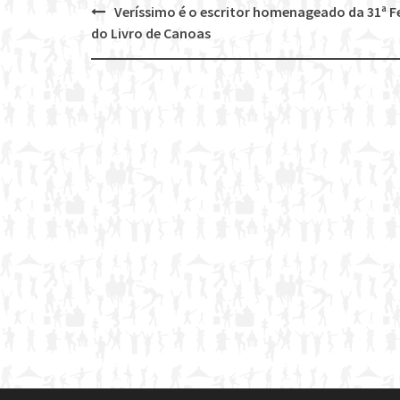
Veríssimo é o escritor homenageado da 31ª F
Post
do Livro de Canoas
navigation