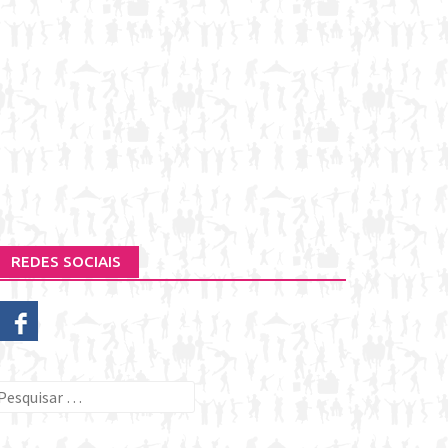
REDES SOCIAIS
esquisar
or: