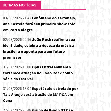
ÚLTIMAS NOTÍCIAS
03/08/2026 21:42
Fenômeno do sertanejo,
Ana Castela fará seu primeiro show solo
em Porto Alegre
02/08/2026 09:16
João Rock reafirma sua
identidade, celebra a riqueza da música
brasileira e aponta para um futuro
promissor
31/07/2026 15:08
Opus Entretenimento
fortalece atuação no João Rock como
sócia do festival
31/07/2026 13:04
Espetáculo estrelado por
Taís Araujo será atração do 33º POA em
Cena
27/07/2026 20:48
Grupo de K-pop NTX se