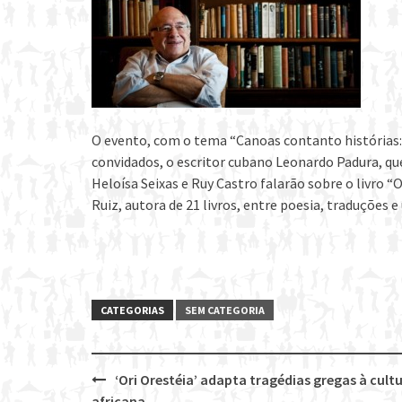
O evento, com o tema “Canoas contanto histórias: 7
convidados, o escritor cubano Leonardo Padura, que 
Heloísa Seixas e Ruy Castro falarão sobre o livro “
Ruiz, autora de 21 livros, entre poesia, traduções e
CATEGORIAS
SEM CATEGORIA
‘Ori Orestéia’ adapta tragédias gregas à cult
Post
africana