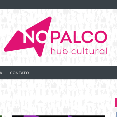
A
CONTATO