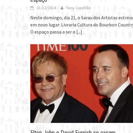
21/12/2014
Tony Capellão
Neste domingo, dia 21, o Sarau dos Artistas estreia
em novo lugar: Livraria Cultura do Bourbon Country
O espaço passa a ser o
[...]
Elton John e David Furnish se casam