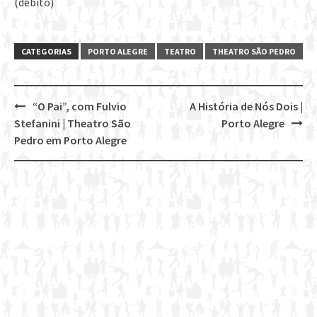
(débito)
CATEGORIAS
PORTO ALEGRE
TEATRO
THEATRO SÃO PEDRO
“O Pai”, com Fulvio
A História de Nós Dois |
Post
Stefanini | Theatro São
Porto Alegre
navigation
Pedro em Porto Alegre