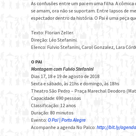
As confusões entre um pai em uma filha. A cômica 
se amam, ora não se suportam. Entre lapsos de me
espectador dentro da história. O Pai é uma peça qu
Texto: Florian Zeller.
Direção: Léo Stefanini.
Elenco: Fulvio Stefanini, Carol Gonzalez, Lara Cór
O PAI
Montagem com Fulvio Stefanini
Dias 17, 18 e 19 de agosto de 2018
Sexta e sábado, às 21hs e domingo, às 18hs
Theatro São Pedro – Praça Marechal Deodoro (Matri
Capacidade: 690 pessoas
Classificação: 12 anos
Duração: 80 minutos
Evento:
O Pai | Porto Alegre
Acompanhe a agenda No Palco:
http://bit.ly/agen