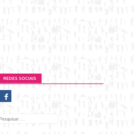
REDES SOCIAIS
esquisar
or: