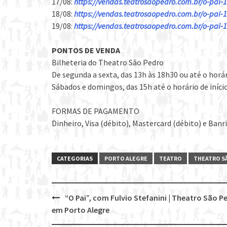
17/08:
https://vendas.teatrosaopedro.com.br/o-pai-
18/08:
https://vendas.teatrosaopedro.com.br/o-pai-
19/08:
https://vendas.teatrosaopedro.com.br/o-pai-
PONTOS DE VENDA
Bilheteria do Theatro São Pedro
De segunda a sexta, das 13h às 18h30 ou até o horár
Sábados e domingos, das 15h até o horário de iníci
FORMAS DE PAGAMENTO
Dinheiro, Visa (débito), Mastercard (débito) e Ban
CATEGORIAS
PORTO ALEGRE
TEATRO
THEATRO S
“O Pai”, com Fulvio Stefanini | Theatro São P
Post
em Porto Alegre
navigation