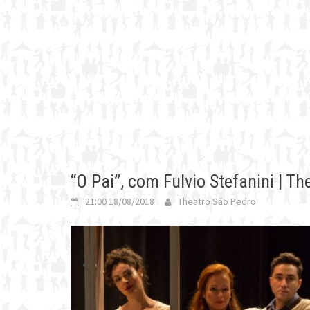
“O Pai”, com Fulvio Stefanini | T
21:00 18/08/2018
Theatro São Pedro