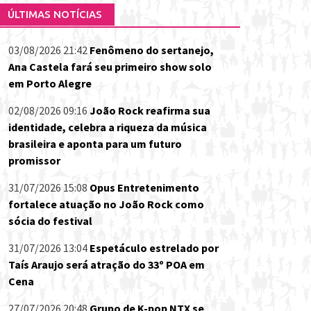
ÚLTIMAS NOTÍCIAS
03/08/2026 21:42
Fenômeno do sertanejo,
Ana Castela fará seu primeiro show solo
em Porto Alegre
02/08/2026 09:16
João Rock reafirma sua
identidade, celebra a riqueza da música
brasileira e aponta para um futuro
promissor
31/07/2026 15:08
Opus Entretenimento
fortalece atuação no João Rock como
sócia do festival
31/07/2026 13:04
Espetáculo estrelado por
Taís Araujo será atração do 33º POA em
Cena
27/07/2026 20:48
Grupo de K-pop NTX se