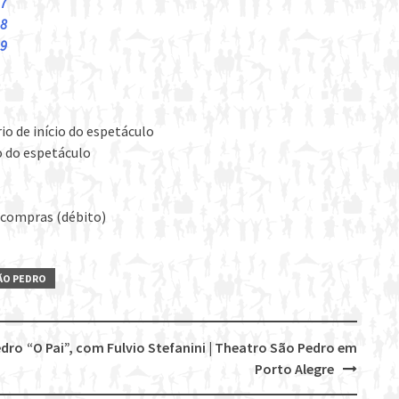
17
18
19
io de início do espetáculo
o do espetáculo
ricompras (débito)
ÃO PEDRO
edro
“O Pai”, com Fulvio Stefanini | Theatro São Pedro em
Porto Alegre