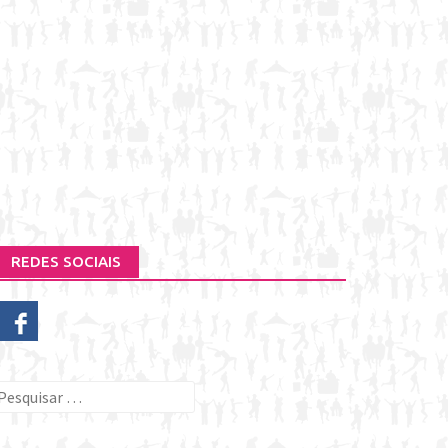
REDES SOCIAIS
esquisar
or: