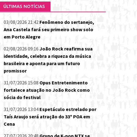
ÚLTIMAS NOTÍCIAS
03/08/2026 21:42
Fenômeno do sertanejo,
Ana Castela fará seu primeiro show solo
em Porto Alegre
02/08/2026 09:16
João Rock reafirma sua
identidade, celebra a riqueza da música
brasileira e aponta para um futuro
promissor
31/07/2026 15:08
Opus Entretenimento
fortalece atuação no João Rock como
sócia do festival
31/07/2026 13:04
Espetáculo estrelado por
Taís Araujo será atração do 33º POA em
Cena
27/07/2026 20:48
Grupo de K-pop NTX se