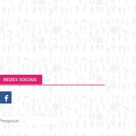
REDES SOCIAIS
esquisar
or: