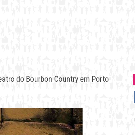
eatro do Bourbon Country em Porto
P
p