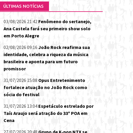
ÚLTIMAS NOTÍCIAS
03/08/2026 21:42
Fenômeno do sertanejo,
Ana Castela fará seu primeiro show solo
em Porto Alegre
02/08/2026 09:16
João Rock reafirma sua
identidade, celebra a riqueza da música
brasileira e aponta para um futuro
promissor
31/07/2026 15:08
Opus Entretenimento
fortalece atuação no João Rock como
sócia do festival
31/07/2026 13:04
Espetáculo estrelado por
Taís Araujo será atração do 33º POA em
Cena
27/07/2026 20:48
Grupo de K-pop NTX se