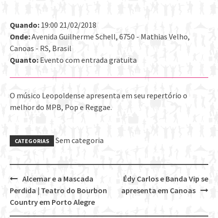
Quando:
19:00 21/02/2018
Onde:
Avenida Guilherme Schell, 6750 - Mathias Velho,
Canoas - RS, Brasil
Quanto:
Evento com entrada gratuita
O músico Leopoldense apresenta em seu repertório o
melhor do MPB, Pop e Reggae.
Sem categoria
CATEGORIAS
Alcemar e a Mascada
Édy Carlos e Banda Vip se
Post
Perdida | Teatro do Bourbon
apresenta em Canoas
navigation
Country em Porto Alegre